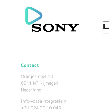
Contact
Oranjesingel 10
6511 NT Nijmegen
Nederland
info@dataintegratie.nl
+31 024 30 10 049