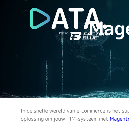
Mage
In de snelle wereld van e-commerce is het su
oplossing om jouw PIM-systeem met
Magent