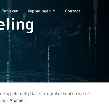
Tarieven
Koppelingen
Contact
eling
e koppelen. Bij Data Integratie hebben we dé
 door
Alumio
.