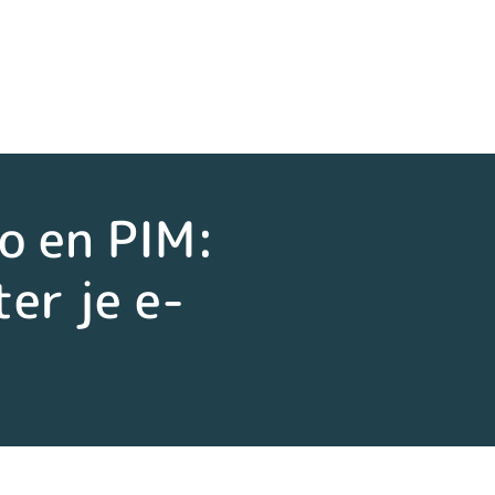
o en PIM:
er je e-