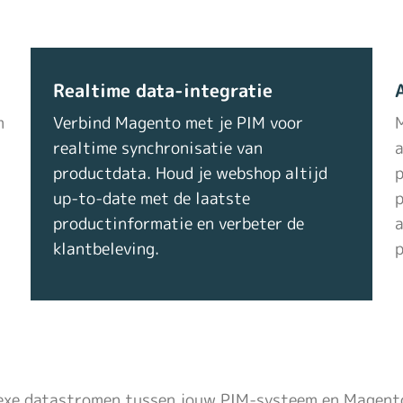
Realtime data-integratie
m
Verbind Magento met je PIM voor
realtime synchronisatie van
a
productdata. Houd je webshop altijd
p
up-to-date met de laatste
p
productinformatie en verbeter de
a
klantbeleving.
p
xe datastromen tussen jouw PIM-systeem en Magento 