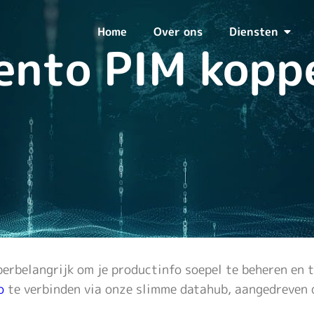
Home
Over ons
Diensten
nto PIM kopp
perbelangrijk om je productinfo soepel te beheren en t
o
te verbinden via onze slimme datahub, aangedreven