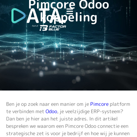
Pimcore Odoo
koppeling
Ben je op zoek naar een manier om je
Pimcore
platform
te verbinden met
Odoo
, je veelzijdige ERP-systeem?
Dan ben je hier aan het juiste adres. In dit artikel
bespreken we waarom een Pimcore Odoo connectie een
strategische zet is voor je bedrijf en hoe wij je kunnen