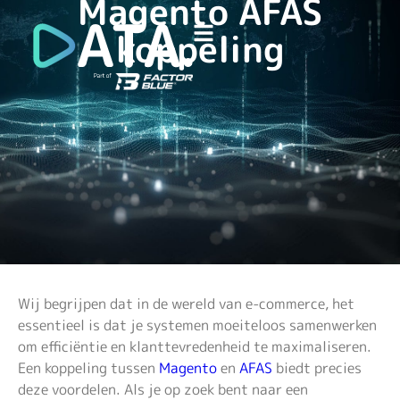
Magento AFAS
koppeling
Wij begrijpen dat in de wereld van e-commerce, het
essentieel is dat je systemen moeiteloos samenwerken
om efficiëntie en klanttevredenheid te maximaliseren.
Een koppeling tussen
Magento
en
AFAS
biedt precies
deze voordelen. Als je op zoek bent naar een